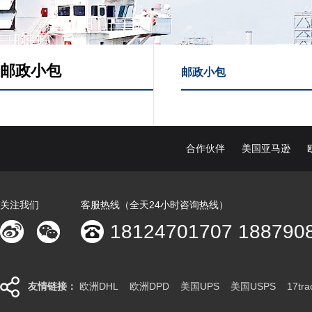
邮政小包
邮政小包
合作伙伴
美国亚马逊
关注我们
客服热线（全天24小时咨询热线）
18124701707 188790
友情链接：
欧洲DHL
欧洲DPD
美国UPS
美国USPS
17tra